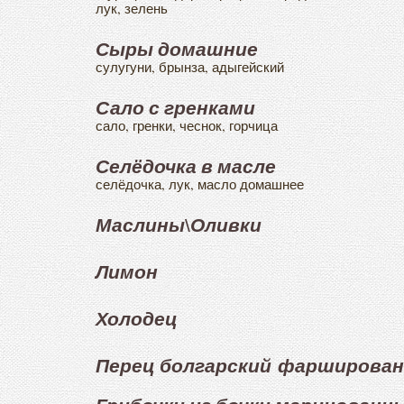
лук, зелень
Сыры домашние
сулугуни, брынза, адыгейский
Сало с гренками
сало, гренки, чеснок, горчица
Селёдочка в масле
селёдочка, лук, масло домашнее
Маслины\Оливки
Лимон
Холодец
Перец болгарский фарширова