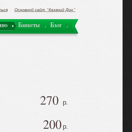
ться
Основной сайт “Казачий Дон”
ню
Банкеты
Блог
ню
Банкеты
Блог
270
р.
200
р.