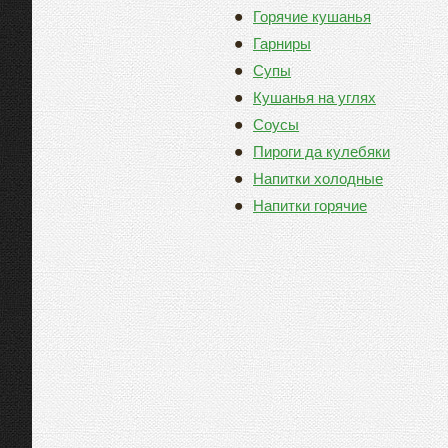
Горячие кушанья
Гарниры
Супы
Кушанья на углях
Соусы
Пироги да кулебяки
Напитки холодные
Напитки горячие