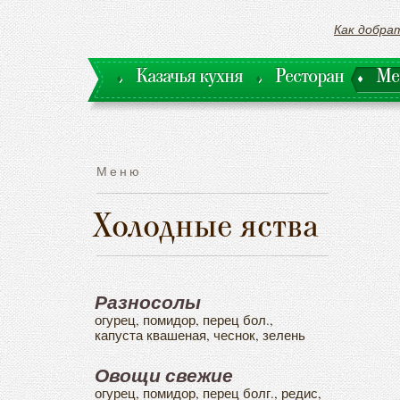
Как добра
Казачья кухня
Ресторан
Ме
Казачья кухня
Ресторан
Ме
Меню
Холодные яства
Разносолы
огурец, помидор, перец бол.,
капуста квашеная, чеснок, зелень
Овощи свежие
огурец, помидор, перец болг., редис,