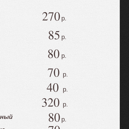
270
р.
85
р.
80
р.
70
р.
40
р.
320
р.
80
нный
р.